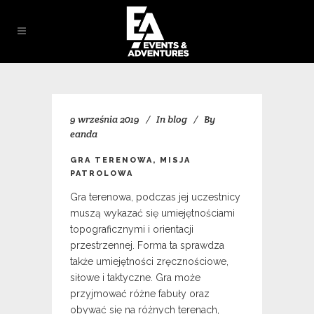
9 września 2019
In
blog
By
eanda
GRA TERENOWA, MISJA
PATROLOWA
Gra terenowa, podczas jej uczestnicy
muszą wykazać się umiejętnościami
topograficznymi i orientacji
przestrzennej. Forma ta sprawdza
także umiejętności zręcznościowe,
siłowe i taktyczne. Gra może
przyjmować różne fabuły oraz
obywać się na różnych terenach,