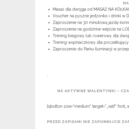
NA
Masaż dla dwojga od
MASAŻ NA KÓŁKA
Voucher na pyszne jedzonko i drinki w
Zaproszenie na 30 minutową jazdę kon
Zaproszenie na godzinne wejście na
LO
Trening biegowy lub rowerowy dla dwo
Trening wspinaczkowy dla poczatkując
Zaproszenie do Parku Iluminacji w prz
:
NA AKTYWNE WALENTYNKI – CZA
[qbutton size=”medium” target=”_self” fon
PRZED ZAPISAMI NIE ZAPOMNIJCIE Z