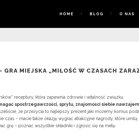
HOME
BLOG
O NAS
– GRA MIEJSKA „MIŁOŚĆ W CZASACH ZARA
ików” receptury, która zapewnia zdrowie i witalność związku.
magać spostrzegawczości, sprytu, znajomości siebie nawzajem
szeliście, że przeżycia to najlepszy prezent jaki możemy komuś po
ie czas – macie także okazję wygrać atrakcyjne nagrody, które umil
ć grę – poznać wszystkie składniki i zgłosić się na metę.