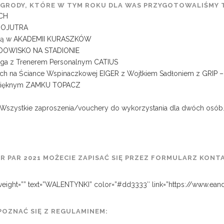
GRODY, KTÓRE W TYM ROKU DLA WAS PRZYGOTOWALIŚMY 
CH
DOJUTRA
ną w
AKADEMII KURASZKÓW
DOWISKO NA STADIONIE
jga z Trenerem Personalnym
CATIUS
ych na Ściance Wspinaczkowej
EIGER
z Wojtkiem Sadłoniem z
GRIP 
epięknym
ZAMKU TOPACZ
Wszystkie zaproszenia/vouchery do wykorzystania dla dwóch osób
R PAR 2021 MOŻECIE ZAPISAĆ SIĘ PRZEZ FORMULARZ KONT
t_weight=”” text=”WALENTYNKI” color=”#dd3333″ link=”https://www.ea
APOZNAĆ SIĘ Z REGULAMINEM: