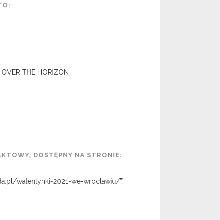
TO:
– OVER THE HORIZON
.
AKTOWY, DOSTĘPNY NA STRONIE:
nda.pl/walentynki-2021-we-wroclawiu/”]