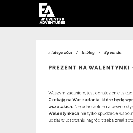
5 lutego 2021
In
blog
By
eanda
PREZENT NA WALENTYNKI 
Waszym zadaniem, jest odnalezienie „składn
Czekają na Was zadania, które będą wy
wszelakich.
Niejednokrotnie na pewno sły
Walentynkach
nie tylko spędzacie wspóln
udział w losowaniu nagród trzeba zrealizowa