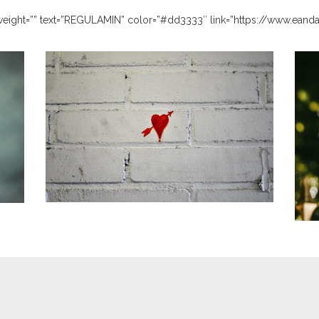
_weight=”” text=”REGULAMIN” color=”#dd3333″ link=”https://www.eand