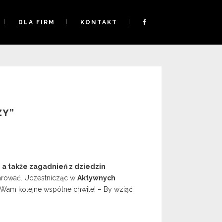
DLA FIRM
KONTAKT
ZY”
 a także zagadnień z dziedzin
darować. Uczestnicząc w
Aktywnych
ą Wam kolejne wspólne chwile! – By wziąć